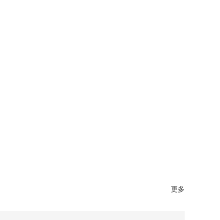
微信公众号
官方抖音号
更多