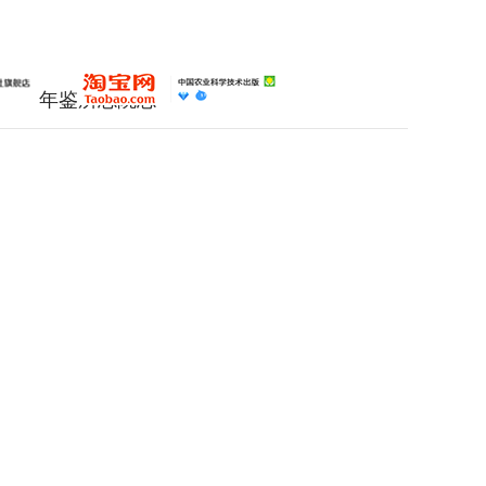
年鉴所志院志