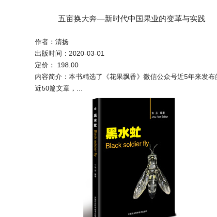
澜沧江—湄公河区域橡胶林植物多样性及分布
五亩换大奔—新时代中国果业的变革与实践
草地贪夜蛾防控手册
转基因玉米
作者：李新海
作者：兰国玉，吴志祥，陈帮乾
作者： 吴孔明 等
作者：清扬
出版日期：2020-12-01
出版日期：2020-12-01
出版时间： 2020-03-03
出版时间：2020-03-01
定价：58.00
定价：360.00
定价： 20.00
定价： 198.00
本书系统全面介绍了玉米的用途、价值、生产史，危害玉米
近年来，东南亚橡胶林种植面积迅速扩展，占世界橡胶种植
内容简介：草地贪夜蛾生物学特性简介、国内外发生情况及
内容简介：本书精选了《花果飘香》微信公众号近5年来发布
要病毒病害，转基因...
积...
势、...
近50篇文章，...