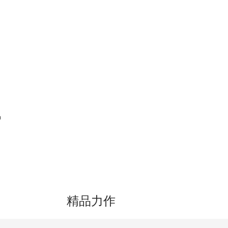
令人
、日
析，
品
精品力作