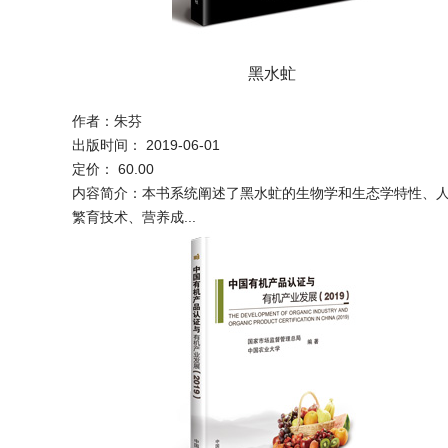
绿色无公害果品生产与营销
农作物花之境界
转基因安全
黑水虻
作者：彭于发，杨晓光
作者： 郑先波，黄松
作者：王其享
作者：朱芬
出版日期：2020-12-01
出版时间： 2020-05-01
出版时间： 2019-09-01
出版时间： 2019-06-01
定价：36.00
定价：60.00
定价： 168.00
定价： 60.00
本书综述了转基因食品安全的情况。从转基因食品的食用安
内容简介：本书系统地介绍了绿色无公害果品生产与营销的
内容简介：本书共分为蔬菜类、果品类、粮食类、经济类及
内容简介：本书系统阐述了黑水虻的生物学和生态学特性、
包括转基因...
知识和...
和饲料作物几...
繁育技术、营养成...