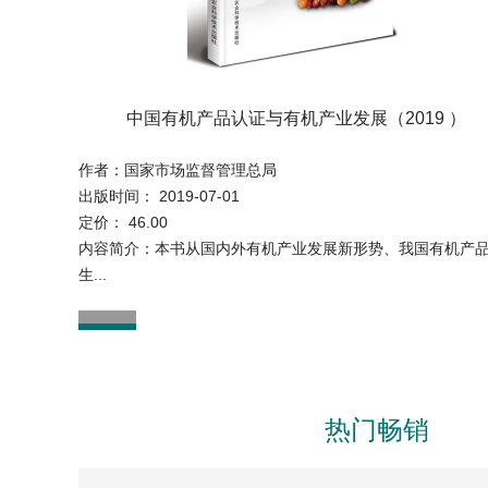
中国有机产品认证与有机产业发展（2019 ）
乡村振兴与农村一二三产业融合发展
宠物冠状病毒防控手册
转基因技术
作者：林敏
作者： 秦彤
作者：王鑫
作者：国家市场监督管理总局
出版日期：2020-08-01
出版时间： 2020-05-01
出版时间： 2020-06-01
出版时间： 2019-07-01
定价：88.00
定价： 20.00
定价： 86.00
定价： 46.00
作者在长期研究过程中，精选出生物遗传与变异现象中较为
内容简介：《宠物冠状病毒防控手册》一书分为基本常识篇
内容简介：本书对十九大提出的乡村振兴战略做了进一步分
内容简介：本书从国内外有机产业发展新形势、我国有机产
关注的问题，以简明生...
常防护篇、...
将之与农村一二三...
生...
热门畅销