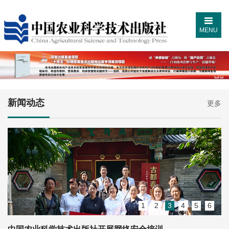
MENU
新闻动态
更多
1
2
3
4
5
6