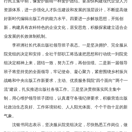
行民主集中制，像爱护眼睛一样爱护团结。要加快构建现代企业人力
资源体系，进一步强化人才队伍建设和发展的顶层设计，不断提高做
好新时代编辑出版工作的能力水平。四要进一步解放思想，开拓创
新，构建具有农科特色的企业文化，居安思危，积极探索建立适合企
业发展的长效体制机制。
李祥洲社长代表出版社领导班子表态。一是坚决拥护、完全服从
院党组的决定和安排，全社干部职工将迅速把思想和行动统一到院党
组决定精神上来，团结一致，努力工作，再创佳绩。二是新一届领导
班子将坚持党的全面领导，牢记使命、凝心聚力，紧密围绕乡村振兴
战略和中央出版工作新要求，主动、优质服务我院“四个面向”“两个一
流”建设，扎实推进出版社各项工作。三是坚决贯彻落实民主集中
制，用心维护领导班子团结，认真遵守各项纪律要求，积极营造出版
社政治生态良好、工作坏境轻松、人人阳光体面、个个干劲十足的新
气象。
沈银书同志表示，坚决服从院党组决定，尽快熟悉工作岗位，做