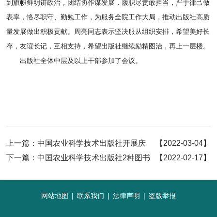
到旗帜鲜明讲政治，团结协作谋发展，履职尽责敢担当，严于律己做
表率，恪尽职守、勤勉工作，为服务全院工作大局，推动出版社高质
量发展做出积极贡献。周亮同志表示坚决服从组织安排，希望美好长
存，友谊长记，互相支持，希望出版社继续励精图治，再上一层楼。
出版社全体中层及以上干部参加了会议。
上一篇：
中国农业科学技术出版社开展庆
【2022-03-04】
祝“三八”国际妇女节活动
下一篇：
中国农业科学技术出版社2种图书
【2022-02-17】
荣获2020年度全国优秀科普作品
网站地图
|
联系我们
|
法律声明
|
盗版举报