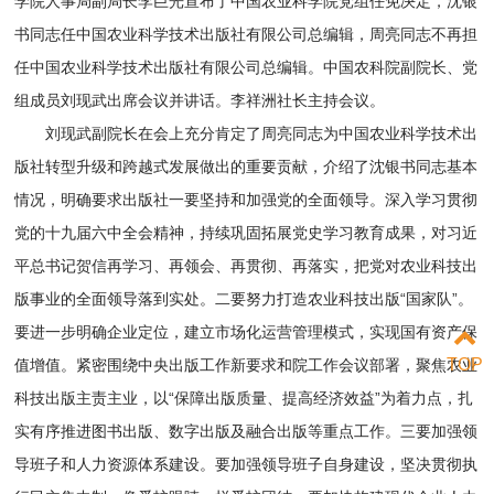
学院人事局副局长李巨光宣布了中国农业科学院党组任免决定，沈银
书同志任中国农业科学技术出版社有限公司总编辑，周亮同志不再担
任中国农业科学技术出版社有限公司总编辑。中国农科院副院长、党
组成员刘现武出席会议并讲话。李祥洲社长主持会议。
刘现武副院长在会上充分肯定了周亮同志为中国农业科学技术出
版社转型升级和跨越式发展做出的重要贡献，介绍了沈银书同志基本
情况，明确要求出版社一要坚持和加强党的全面领导。深入学习贯彻
党的十九届六中全会精神，持续巩固拓展党史学习教育成果，对习近
平总书记贺信再学习、再领会、再贯彻、再落实，把党对农业科技出
版事业的全面领导落到实处。二要努力打造农业科技出版“国家队”。
要进一步明确企业定位，建立市场化运营管理模式，实现国有资产保
TOP
值增值。紧密围绕中央出版工作新要求和院工作会议部署，聚焦农业
科技出版主责主业，以“保障出版质量、提高经济效益”为着力点，扎
实有序推进图书出版、数字出版及融合出版等重点工作。三要加强领
导班子和人力资源体系建设。要加强领导班子自身建设，坚决贯彻执