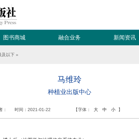
图书商城
融合业务
新闻资讯
级及以下 »
马维玲
种植业出版中心
者：
时间：
2021-01-22
【字体：
大
中
小
】