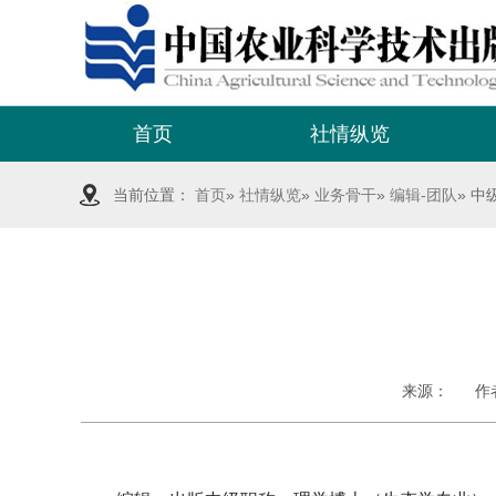
首页
社情纵览
当前位置：
首页
»
社情纵览
»
业务骨干
»
编辑-团队
» 中
来源：
作