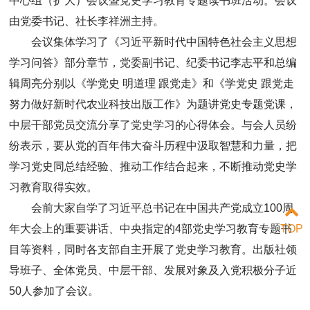
中心组（扩大）会议暨党史学习教育专题读书班活动。会议
由党委书记、社长李祥洲主持。
会议集体学习了《习近平新时代中国特色社会主义思想
学习问答》部分章节，党委副书记、纪委书记李志平和总编
辑周亮分别以《学党史 明道理 跟党走》和《学党史 跟党走
努力做好新时代农业科技出版工作》为题讲党史专题党课，
中层干部党员交流分享了党史学习的心得体会。与会人员纷
纷表示，要从党的百年伟大奋斗历程中汲取智慧和力量，把
学习党史同总结经验、推动工作结合起来，不断推动党史学
习教育取得实效。
会前大家自学了习近平总书记在中国共产党成立100周
年大会上的重要讲话、中央指定的4部党史学习教育专题书
TOP
目等资料，同时各支部自主开展了党史学习教育。出版社领
导班子、全体党员、中层干部、发展对象及入党积极分子近
50人参加了会议。